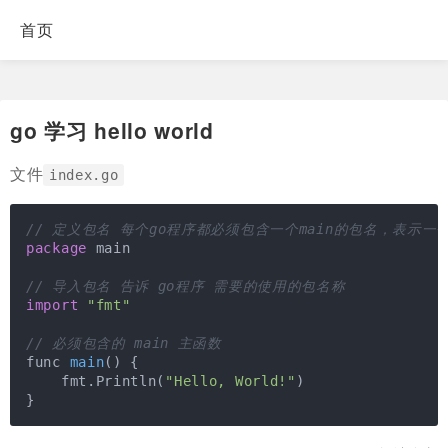
首页
go 学习 hello world
文件
index.go
// 定义包名 每个go程序都必须包含一个main的包名，表示
package
 main

// 导入包名 告诉 go程序 需要的使用的包名称
import
"fmt"
// 必须包含的 main 主函数
func 
main
()
{

    fmt.Println(
"Hello, World!"
)

}