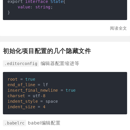
export 
interface
State
{

value
: 
string
;

}
阅读全文
初始化项目配置的几个隐藏文件
编辑器配置缩进等
.editorconfig
root
 = 
true
end_of_line
insert_final_newline
 = 
true
charset
 = utf-
8
indent_style
indent_size
 = 
4
babel编辑配置
.babelrc