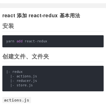
react 添加 react-redux 基本用法
安装
yarn 
add
 react-redux
创建文件、文件夹
|- redux

  |
- actions.js

|- reducer.js

  |
- store.js
actions.js