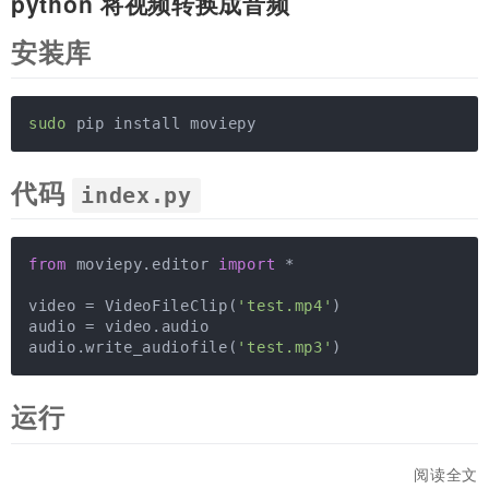
python 将视频转换成音频
安装库
sudo
 pip install moviepy
代码
index.py
from
 moviepy.editor 
import
 *

video = VideoFileClip(
'test.mp4'
)

audio = video.audio

audio.write_audiofile(
'test.mp3'
)
运行
阅读全文