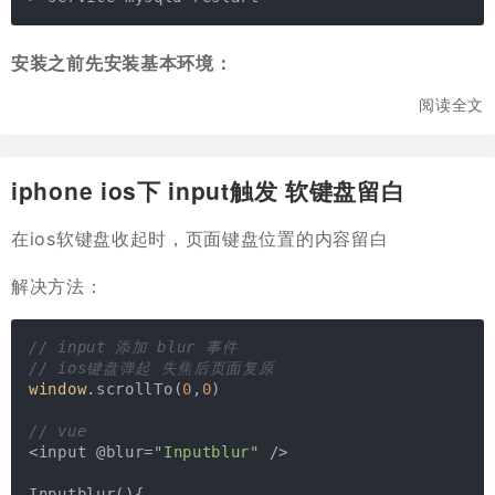
安装之前先安装基本环境：
阅读全文
iphone ios下 input触发 软键盘留白
在ios软键盘收起时，页面键盘位置的内容留白
解决方法：
// input 添加 blur 事件
// ios键盘弹起 失焦后页面复原
window
.scrollTo(
0
,
0
)

// vue
<input @blur=
"Inputblur"
 />

Inputblur(){
