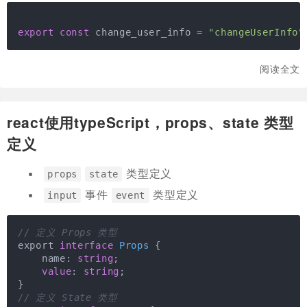
export
const
 change_user_info = 
"changeUserInfo"
阅读全文
react使用typeScript，props、state 类型
定义
类型定义
props
state
事件
类型定义
input
event
// 定义 Props 类型
export 
interface
Props
 { 

    name: 
string
;

value
: 
string
; 

// 定义 State 类型