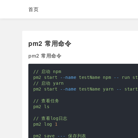
首页
pm2 常用命令
pm2 常用命令
//
启动
npm
pm2
start
--name
testName
npm
--
run
st
//
启动
yarn
pm2
start
--name
testName
yarn
--
start
//
查看任务
pm2
ls
//
查看log日志
pm2
log
1
pm2
save
---
保存列表