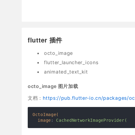
flutter 插件
octo_image
flutter_launcher_icons
animated_text_kit
octo_image 图片加载
文档：
https://pub.flutter-io.cn/packages/o
OctoImage(
image
: 
CachedNetworkImageProvider(