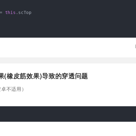
= 
this
.scTop

果(橡皮筋效果)导致的穿透问题
，安卓不适用）