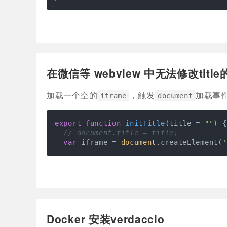
在微信等 webview 中无法修改titl
加载一个空的
，触发
加载事
iframe
document
export
function
initTitle
(
title = 
""
) 
{

// document.title = title;
var
 iframe = 
document
.createElement(
'
Docker 安装verdaccio