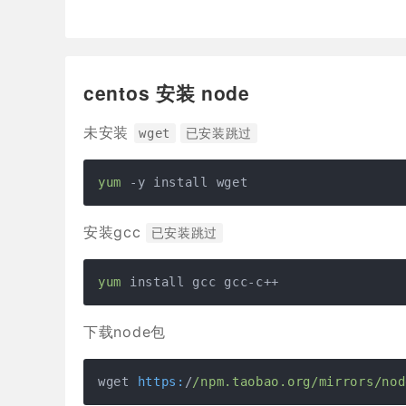
centos 安装 node
未安装
wget
已安装跳过
yum
 -y install wget
安装gcc
已安装跳过
yum
 install gcc gcc-c++
下载node包
wget 
https:
/
/npm.taobao.org/mirrors
/nod