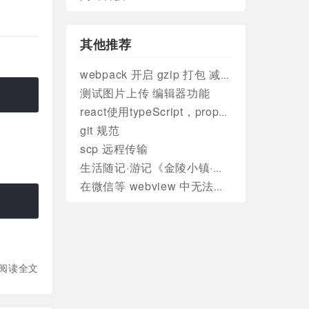
其他推荐
webpack 开启 gzip 打包 减小文件大小
测试图片上传 编辑器功能
react使用typeScript，props、state 类型定义
git 规范
scp 远程传输
生活随记·游记《金陵小镇·燕集里》
在微信等 webview 中无法修改title的情况
阅读全文