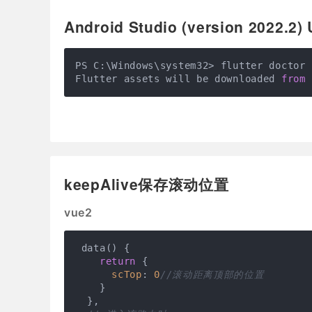
Android Studio (version 2022.2) 
PS C:\Windows\system32> flutter doctor

Flutter assets will be downloaded 
from
 
keepAlive保存滚动位置
vue2
 data() {

return
 {

scTop
: 
0
//滚动距离顶部的位置
    }

  },
