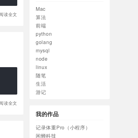
Mac
阅读全文
算法
前端
python
golang
mysql
node
linux
随笔
生活
游记
阅读全文
我的作品
记录体重Pro（小程序）
闲蝉科技