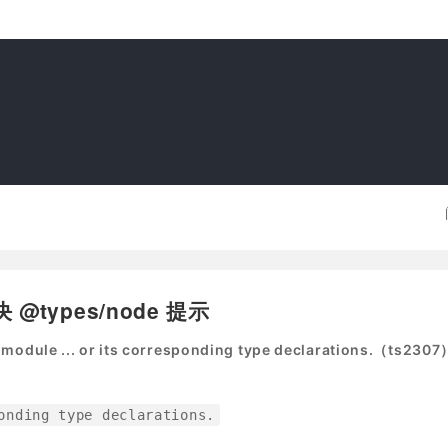
解决 @types/node 提示
odule ... or its corresponding type declarations.（ts2307
onding type declarations.