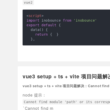
vue2
<
script
>
import
 inobounce 
from
'inobounce'
export
default
 {

  data() {

return
 {  }

  },
vue3 setup + ts + vite 项目问题
vue3 setup + ts + vite 项目问题解决：Cannot find m
node 提示：
Cannot find module 'path' or its corresp
`Cannot find m