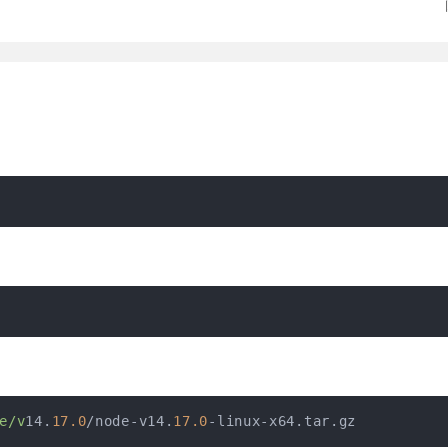
e/v
14.
17.0
/node-v14.
17.0
-linux-x64.tar.gz