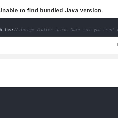
Unable to find bundled Java version.
https:
//storage.flutter-io.cn. Make sure you trust 