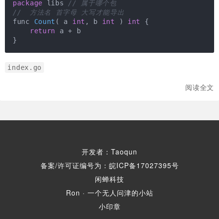
package
 libs 
// 属于哪个包
//  方法名 首字母 大写才能导出
func 
Count
( a 
int
, b 
int
 )
int
{

return
 a + b

index.go
阅读全文
开发者：Taoqun
备案/许可证编号为：皖ICP备17027395号
闲蝉科技
Ron · 一个无人问津的小站
小印章