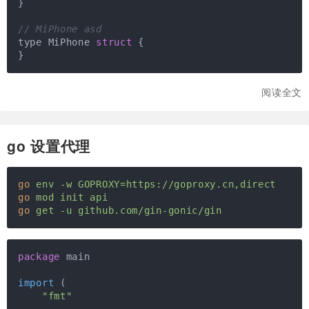
}

// MiPhone asd
type MiPhone 
struct
 {
阅读全文
go 设置代理
go
env -w GOPROXY=https://goproxy.cn,direct
go
mod init api
go
get -u github.com/gin-gonic/gin
package
 main

import
(

"fmt"