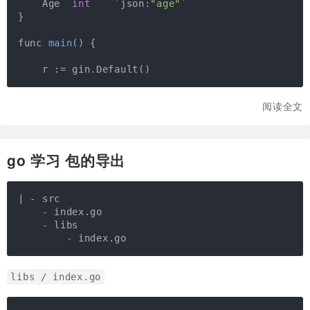
    Age  
int
    `json:
"age"
`

}

func 
main
(
)
 {

阅读全文
go 学习 包的导出
    - 
    - 
        - 
index.go
libs / index.go