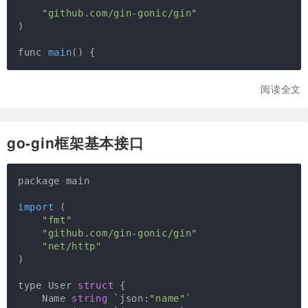
"github.com/gin-gonic/gin"
)
func 
main
()
{
阅读全文
go-gin框架基本接口
package main

import
 (
"fmt"
"github.com/gin-gonic/gin"
"net/http"
)

type User 
struct
 {

    Name 
string
 `json:
"name"
`
