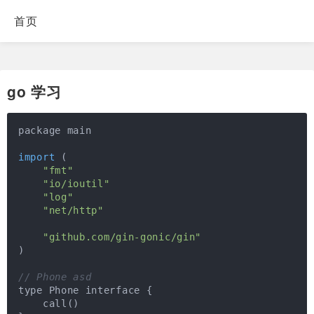
首页
go 学习
package main

import
(

"fmt"
"io/ioutil"
"log"
"net/http"
"github.com/gin-gonic/gin"
)
// Phone asd
type Phone interface 
{

    call()
