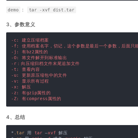
：
demo
tar -xvf dist.tar
3、参数意义
-c: 建立压缩档案
-f: 使用档案名字，切记，这个参数是最后一个参数，后面只
-j: 有bz2属性的
-O: 将文件解开到标准输出
-r：向压缩归档文件末尾追加文件
-t: 查看内容
-u: 更新原压缩包中的文件
-v: 显示所有过程
-x: 解压
-z: 有gzip属性的
-Z: 有compress属性的
4、总结
*
.tar
 用 
tar
 –
xvf
 解压
