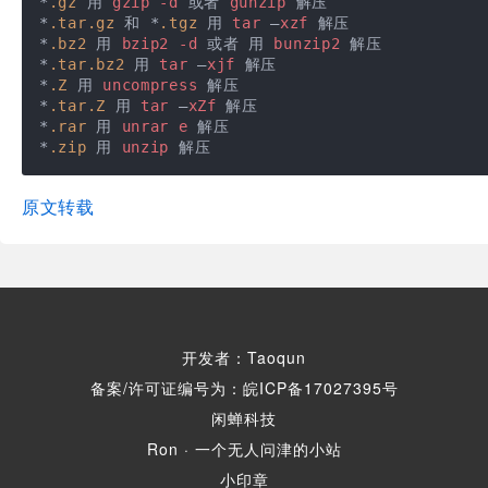
*
.gz
 用 
gzip
-d
 或者 
gunzip
 解压

*
.tar
.gz
 和 *
.tgz
 用 
tar
 –
xzf
 解压

*
.bz2
 用 
bzip2
-d
 或者 用 
bunzip2
 解压

*
.tar
.bz2
 用 
tar
 –
xjf
 解压

*
.Z
 用 
uncompress
 解压

*
.tar
.Z
 用 
tar
 –
xZf
 解压

*
.rar
 用 
unrar
e
 解压

*
.zip
 用 
unzip
 解压
原文转载
开发者：Taoqun
备案/许可证编号为：皖ICP备17027395号
闲蝉科技
Ron · 一个无人问津的小站
小印章