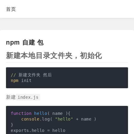
首页
npm 自建 包
新建本地目录文件夹，初始化
//
npm
 init
新建
index.js
function
hello
(
 name 
)
{

console
.log( 
"hello"
 + name )

}

exports.hello = hello