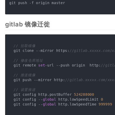
git push -f origin master

gitlab 镜像迁徙
// 拉取镜像
  git clone --mirror https:
//gitlab.xxxxx.com
// 修改仓库地址
  git remote 
set
-url --push origin  http:
//git
// 推送镜像
  git push --mirror http:
//gitlab.xxxxx.com/x
// 设置推送
  git config http.postBuffer 
524288000
  git config --
global
 http.lowSpeedLimit 
0
  git config --
global
 http.lowSpeedTime 
999999