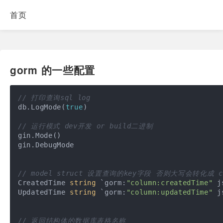
首页
gorm 的一些配置
// 打印查询sql log
db.LogMode(
true
)

// 运行模式 dev开发 or build二进制
gin.Mode()

gin.DebugMode

// model struct 设置查询的key字段 否则大写会转化成 c
CreatedTime 
string
 `gorm:
"column:createdTime"
 j
UpdatedTime 
string
 `gorm:
"column:updatedTime"
 j
// 返回结构体的数据库表格名称