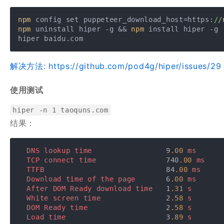
npm
 config set puppeteer_download_host=https:
//
npm
 uninstall hiper -g && 
npm
 install hiper -g

hiper baidu.com
解决方法: https://github.com/pod4g/hiper/issues/29
使用测试
hiper -n 1 taoquns.com
结果：
DNS
lookup
time
                 9
.00
ms
TCP
connect
time
                740
.00
ms
TTFB
                            84
.00
ms
Download
time
of
the
page
       6
.00
ms
After
DOM
Ready
download
time
   1
.31
s
White
screen
time
               2
.58
s
DOM
Ready
time
                  2
.58
s
Load
time
                       3
.89
s