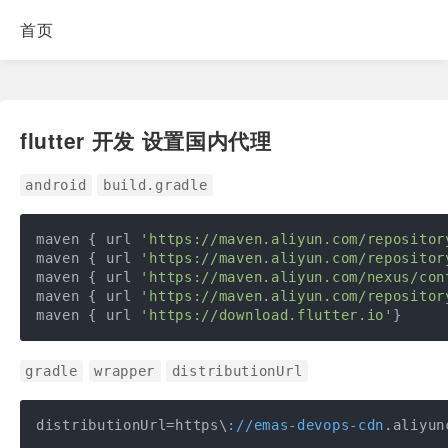
首页
flutter 开发 设置国内代理
android
build.gradle
maven { url 
'https://maven.aliyun.com/repositor
maven { url 
'https://maven.aliyun.com/repositor
maven { url 
'https://maven.aliyun.com/nexus/con
maven { url 
'https://maven.aliyun.com/repositor
maven { url 
'https://download.flutter.io'
}
gradle
wrapper
distributionUrl
distributionUrl=https\
://emas-devops-cdn
.aliyun